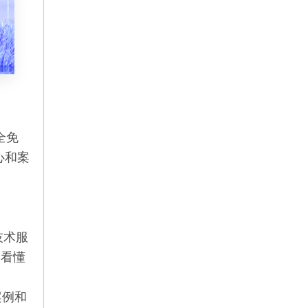
全免
心和案
技术服
够看懂
。
案例和