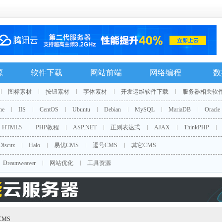
源
软件下载
网站前端
网络编程
数
图标素材
按钮素材
字体素材
开发运维软件下载
服务器相关软
he
IIS
CentOS
Ubuntu
Debian
MySQL
MariaDB
Oracle
HTML5
PHP教程
ASP.NET
正则表达式
AJAX
ThinkPHP
Discuz
Halo
易优CMS
逗号CMS
其它CMS
Dreamweaver
网站优化
工具资源
CMS