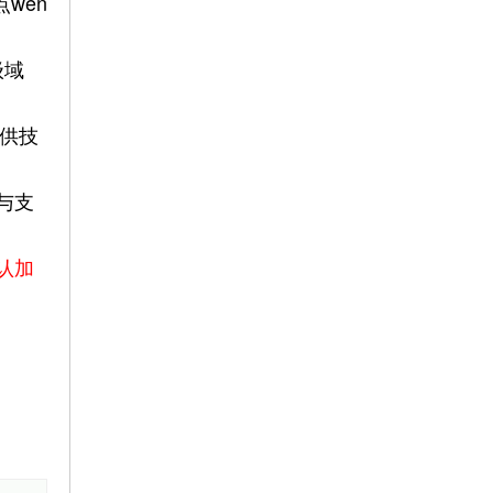
点
wen
级域
供技
与支
认加