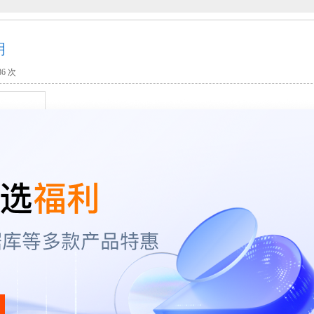
明
86 次