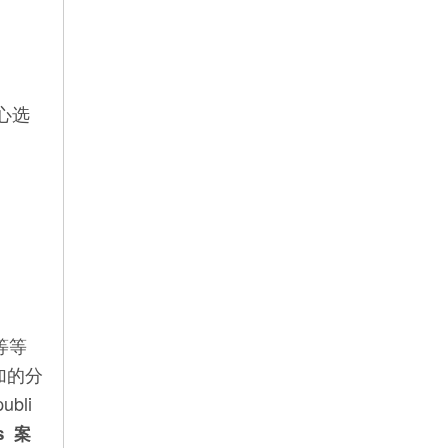
心选
等等
加的分
bli
s 案