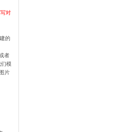
填写对
新建的
本或者
我们模
图片