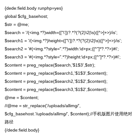
{dede:field.body runphp=yes}
global $cfg_basehost;
$str = @me;
$search = '/(<img.*?)width=(["\'])?.*?(?(2)\2|\s)([^>]+>)/is';
$search1 = '/(<img.*?)height=(["\'])?.*?(?(2)\2|\s)([^>]+>)/is';
$search2 = '#(<img.*?style=".*?)width:\d+px;([^"]*?.*?>)#i';
$search3 = '#(<img.*?style=".*?)height:\d+px;([^"]*?.*?>)#i';
$content = preg_replace($search,'$1$3',$str);
$content = preg_replace($search1,'$1$3',$content);
$content = preg_replace($search2,'$1$2',$content);
$content = preg_replace($search3,'$1$2',$content);
@me = $content;
//@me = str_replace('/uploads/allimg/',
$cfg_basehost.'/uploads/allimg/', $content);//手机版图片使用绝对
路径
{/dede:field.body}